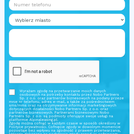
Wyrażam zgodę na przetwarzanie moich danych
osobowych na potrzeby kontaktu przez Nobo Partners
Sp. z o.o. oraz partnerów biznesowych na podany przeze
mnie nr telefonu, adres e-mail, a także za pośrednictwem
sms/mms oraz na otrzymywanie informacji marketingowych
dotyczących działalności Nobo Partners Sp. z o.o. oraz
partnerów biznesowych. Partnerami biznesowymi Nobo
Partners Sp. z o.o. są podmioty oferujące swoje usługi na
platformie Alpinaleasing.pl.
Zgodę można cofnąć w każdym czasie w sposób określony w
Polityce prywatności. Cofnięcie zgody w dowolnym momencie
pozostaje bez wpływu na zgodność z prawem przetwarzania,