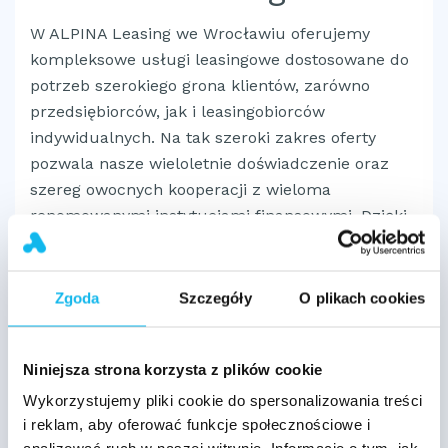
W ALPINA Leasing we Wrocławiu oferujemy
kompleksowe usługi leasingowe dostosowane do
potrzeb szerokiego grona klientów, zarówno
przedsiębiorców, jak i leasingobiorców
indywidualnych. Na tak szeroki zakres oferty
pozwala nasze wieloletnie doświadczenie oraz
szereg owocnych kooperacji z wieloma
renomowanymi instytucjami finansowymi. Dzięki
temu tworzymy elastyczne rozwiązania, będące
odpowiedzią na konkretne potrzeby biznesowe.
Zajmujemy się wszystkimi aspektami procesu
Zgoda
Szczegóły
O plikach cookies
leasingowego – od doradztwa, przez selekcję
optymalnych rozwiązań finansowych, aż po
Niniejsza strona korzysta z plików cookie
pomoc w obsłudze posprzedażowej.
Wykorzystujemy pliki cookie do spersonalizowania treści
ALPINA Leasing Wrocław – samochody
i reklam, aby oferować funkcje społecznościowe i
nowe i używane