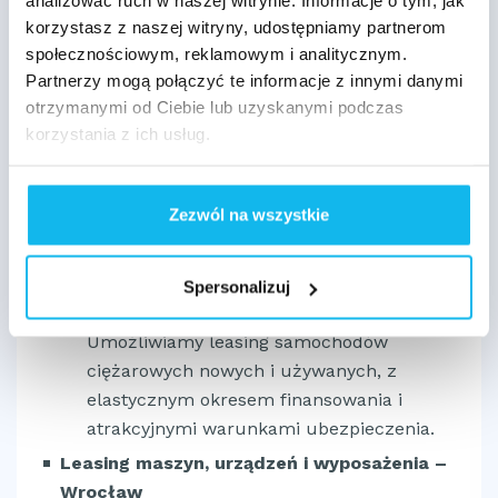
analizować ruch w naszej witrynie. Informacje o tym, jak
Leasing aut używanych i nowych do 3,5 t
.
korzystasz z naszej witryny, udostępniamy partnerom
Rozwiązanie idealne dla przedsiębiorstw
społecznościowym, reklamowym i analitycznym.
potrzebujących niezawodnych pojazdów do
Partnerzy mogą połączyć te informacje z innymi danymi
codziennej pracy lub klientów
otrzymanymi od Ciebie lub uzyskanymi podczas
indywidualnych. Leasing auta jest jednym z
korzystania z ich usług.
najczęściej wybieranych produktów
finansowych w naszej ofercie.
Zezwól na wszystkie
Leasing samochodu ciężarowego
.
Finansowanie to obejmuje ciężarówki i
autobusy, środki lokomocji niezbędne dla
Spersonalizuj
firm logistycznych i transportowych.
Umożliwiamy leasing samochodów
ciężarowych nowych i używanych, z
elastycznym okresem finansowania i
atrakcyjnymi warunkami ubezpieczenia.
Leasing maszyn, urządzeń i wyposażenia –
Wrocław