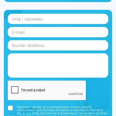
Wyrażam zgodę na przetwarzanie moich danych
osobowych na potrzeby kontaktu przez Nobo Partners
Sp. z o.o. oraz partnerów biznesowych na podany przeze