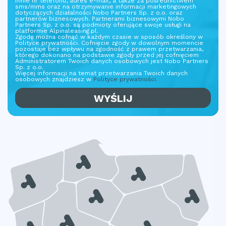
mnie nr telefonu, adres e-mail, a także za pośrednictwem
sms/mms oraz na otrzymywanie informacji marketingowych
dotyczących działalności Nobo Partners Sp. z o.o. oraz
partnerów biznesowych. Partnerami biznesowymi Nobo
Partners Sp. z o.o. są podmioty oferujące swoje usługi na
platformie Alpinaleasing.pl.
Zgodę można cofnąć w każdym czasie w sposób określony w
Polityce prywatności. Cofnięcie zgody w dowolnym momencie
pozostaje bez wpływu na zgodność z prawem przetwarzania,
którego dokonano na podstawie zgody przed jej cofnięciem
Administratorem Twoich danych osobowych jest Nobo Partners
Sp. z o.o.
Więcej informacji na temat przetwarzania Twoich danych
osobowych znajdziesz w
Polityce prywatności.