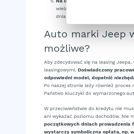
Na leasing mogą zdecydować si
wieloma młodymi przedsiębiorstw
dnia założenia działalności gospo
Auto marki Jeep w 
możliwe?
Aby zdecydować się na leasing Jeepa, 
leasingowymi.
Doświadczony pracown
odpowiedni model, dopełnić niezbęd
Po naszej stronie leży również proces r
Państwo kluczyki do wymarzonego aut
W przeciwieństwie do kredytu nie mus
ani wykazać poziomu dochodów. Nie 
początkowych dniach prowadzenia f
wystarczy symboliczna opłata, np. 