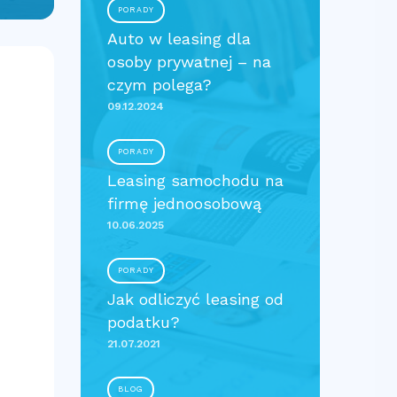
PORADY
Auto w leasing dla
osoby prywatnej – na
czym polega?
09.12.2024
PORADY
Leasing samochodu na
firmę jednoosobową
10.06.2025
PORADY
Jak odliczyć leasing od
podatku?
21.07.2021
BLOG