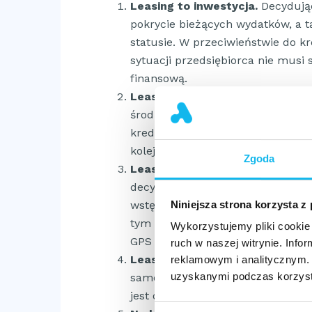
Leasing to inwestycja.
Decydując
pokrycie bieżących wydatków, a t
statusie. W przeciwieństwie do kr
sytuacji przedsiębiorca nie musi
finansową.
Leasing nie obciąża zdolności k
środków, nie muszą Państwo mart
kredytową. Natomiast uzyskanie 
kolejną pożyczkę.
Zgoda
Leasing powoduje, że firma płac
decyzję o leasingu operacyjnym, 
wstępną, raty, koszty użytkowani
Niniejsza strona korzysta z
tym idzie – koszty działalności)
Wykorzystujemy pliki cookie 
GPS i nie tylko.
ruch w naszej witrynie. Inf
Leasing można zakończyć wyku
reklamowym i analitycznym. 
uzyskanymi podczas korzysta
samochód w trakcie trwania umow
jest o wiele korzystniejsze niż z