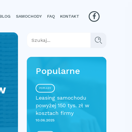
BLOG
SAMOCHODY
FAQ
KONTAKT
Popularne
w
PORADY
Leasing samochodu
powyżej 150 tys. zł w
kosztach firmy
10.06.2025