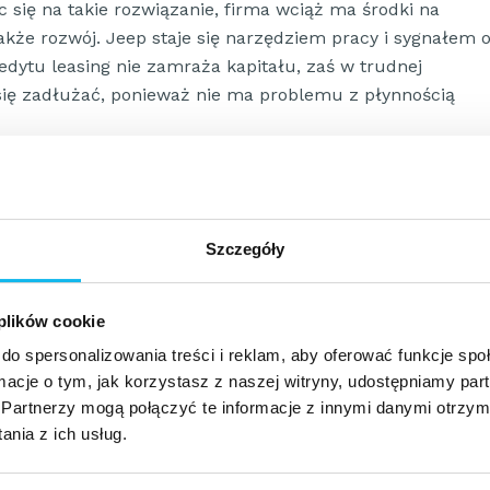
 się na takie rozwiązanie, firma wciąż ma środki na
akże rozwój. Jeep staje się narzędziem pracy i sygnałem 
edytu leasing nie zamraża kapitału, zaś w trudnej
 się zadłużać, ponieważ nie ma problemu z płynnością
redytowej.
Jeśli Państwa firma potrzebuje dodatkowych
wić się o negatywny wpływ leasingu na zdolność
kredytu na zakup auta znacznie utrudnia wnioskowanie o
Szczegóły
i niższe podatki.
Jeżeli przedsiębiorca podejmuje
do kosztów uzyskania przychodu wpisuje się opłatę
a Jeepa oraz wykup samochodu z leasingu. Raty (a co za
 plików cookie
 mogą uwzględniać ubezpieczenie, kartę serwisową czy
do spersonalizowania treści i reklam, aby oferować funkcje sp
ormacje o tym, jak korzystasz z naszej witryny, udostępniamy p
pieniem Jeepa.
Firma z powodzeniem może wykupić
Partnerzy mogą połączyć te informacje z innymi danymi otrzym
nia z ich usług.
y. Jego cena wynosi wówczas 1-5% wartości pojazdu, co
akup bez wcześniejszego leasingu.