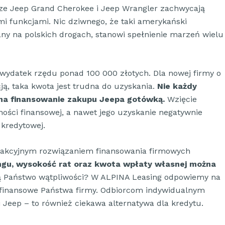
ze Jeep Grand Cherokee i Jeep Wrangler zachwycają
i funkcjami. Nic dziwnego, że taki amerykański
y na polskich drogach, stanowi spełnienie marzeń wielu
ydatek rzędu ponad 100 000 złotych. Dla nowej firmy o
cją, taka kwota jest trudna do uzyskania.
Nie każdy
 na finansowanie zakupu Jeepa gotówką.
Wzięcie
ości finansowej, a nawet jego uzyskanie negatywnie
 kredytowej.
atrakcyjnym rozwiązaniem finansowania firmowych
ngu, wysokość rat oraz kwota wpłaty własnej można
 Państwo wątpliwości? W ALPINA Leasing odpowiemy na
i finansowe Państwa firmy. Odbiorcom indywidualnym
Jeep – to również ciekawa alternatywa dla kredytu.