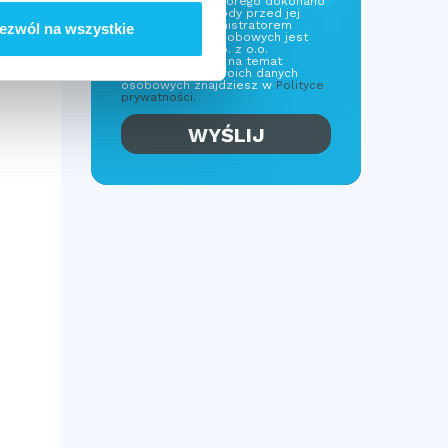
przetwarzania, którego dokonano
na podstawie zgody przed jej
cofnięciem Administratorem
ezwól na wszystkie
Twoich danych osobowych jest
Nobo Partners Sp. z o.o.
Więcej informacji na temat
przetwarzania Twoich danych
osobowych znajdziesz w
Polityce
prywatności.