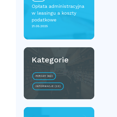
Opłata administracyjna
w leasingu a koszty
podatkowe
21.05.2025
Kategorie
PORADY (62)
INFORMACJE (23)