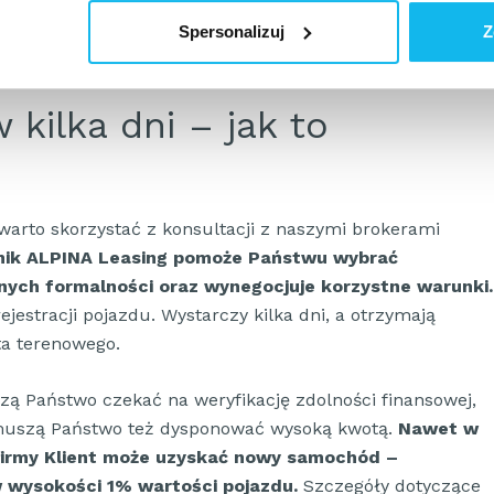
ę młode firmy.
W ALPINA Leasing współpracujemy z
ami – leasing Jeepa dostępny jest już od pierwszego
Spersonalizuj
Z
darczej (także jednoosobowej).
kilka dni – jak to
warto skorzystać z konsultacji z naszymi brokerami
ik ALPINA Leasing pomoże Państwu wybrać
nych formalności oraz wynegocjuje korzystne warunki.
ejestracji pojazdu. Wystarczy kilka dni, a otrzymają
a terenowego.
zą Państwo czekać na weryfikację zdolności finansowej,
muszą Państwo też dysponować wysoką kwotą.
Nawet w
irmy Klient może uzyskać nowy samochód –
w wysokości 1% wartości pojazdu.
Szczegóły dotyczące