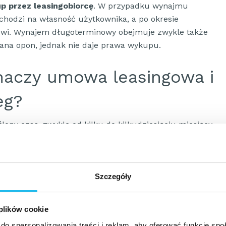
p przez leasingobiorcę
. W przypadku wynajmu
hodzi na własność użytkownika, a po okresie
lowi. Wynajem długoterminowy obejmuje zwykle także
iana opon, jednak nie daje prawa wykupu.
naczy umowa leasingowa i
eg?
ony czas, zwykle od kilku do kilkudziesięciu miesięcy.
towuje na podstawie wyceny przedmiotu oraz
. W momencie podpisania dokumentów leasingobiorca
zedmiotu umowy leasingowej.
Szczegóły
asingobiorca ma obowiązek płacić raty leasingowe.
Ich
iotu finansowania, wpłaty wstępnej, okresu trwania
 plików cookie
mu spłat
. Po zakończeniu umowy możliwe jest
do spersonalizowania treści i reklam, aby oferować funkcje sp