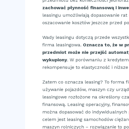
przedmiotu bez konieczności jednoraz
zachować płynność finansową i inwe
leasingu umożliwiają dopasowanie rat
oszacowanie kosztów jeszcze przed p
Wady leasingu dotyczą przede wszystk
firma leasingowa.
Oznacza to, że w p
przedmiot może nie przejść automatyc
wykupiony
. W porównaniu z kredytem 
rekompensuje to elastyczność i niższe
Zatem co oznacza leasing? To forma fi
używanie pojazdów, maszyn czy urząd
leasingowe rozłożone na określony cz
finansową. Leasing operacyjny, finans
można dopasować do indywidualnych pot
celem jest leasing samochodów cięża
maszyn rolniczych – rozwiązanie to poz