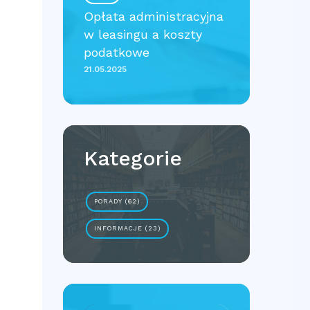
Opłata administracyjna
w leasingu a koszty
podatkowe
21.05.2025
Kategorie
PORADY (62)
INFORMACJE (23)