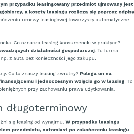
tym przypadku leasingowany przedmiot ujmowany jest
obiorcy, a koszty leasingu rozlicza się poprzez odpis
kończeniu umowy leasingowej towarzyszy automatyczne
encka. Co oznacza leasing konsumencki w praktyce?
rowadzących działalności gospodarczej
. To forma
 np. z auta bez konieczności jego zakupu.
ny. Co to znaczy leasing zwrotny?
Polega on na
inansującemu i jednoczesnym wzięciu go w leasing
. To
pieniężnych przy zachowaniu prawa użytkowania.
m długoterminowy
óżni się leasing od wynajmu.
W przypadku leasingu
ielem przedmiotu, natomiast po zakończeniu leasingu