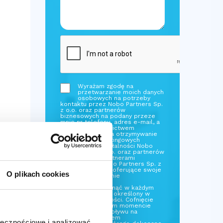
Wyrażam zgodę na
przetwarzanie moich danych
osobowych na potrzeby
kontaktu przez Nobo Partners Sp.
z o.o. oraz partnerów
biznesowych na podany przeze
mnie nr telefonu, adres e-mail, a
także za pośrednictwem
sms/mms oraz na otrzymywanie
informacji marketingowych
dotyczących działalności Nobo
Partners Sp. z o.o. oraz partnerów
biznesowych. Partnerami
biznesowymi Nobo Partners Sp. z
o.o. są podmioty oferujące swoje
O plikach cookies
usługi na platformie
Alpinaleasing.pl.
Zgodę można cofnąć w każdym
czasie w sposób określony w
Polityce prywatności. Cofnięcie
zgody w dowolnym momencie
pozostaje bez wpływu na
zgodność z prawem
ołecznościowe i analizować