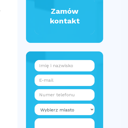
Zamów
y
kontakt