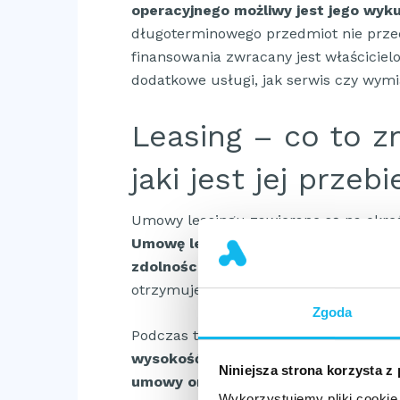
operacyjnego możliwy jest jego wyku
długoterminowego przedmiot nie przec
finansowania zwracany jest właścicie
dodatkowe usługi, jak serwis czy wym
Leasing – co to z
jaki jest jej przebi
Umowy leasingu zawierane są na określ
Umowę leasingu finansujący przygo
zdolności finansowej leasingobiorcy
otrzymuje prawo do korzystania z pr
Zgoda
Podczas trwania umowy leasingowej le
wysokość zależy od wartości przedm
Niniejsza strona korzysta z
umowy oraz ustalonego harmonogra
Wykorzystujemy pliki cookie 