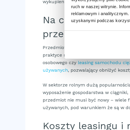
wykupienie przedmiotu za ustaloną kw
ruch w naszej witrynie. Inf
reklamowym i analitycznym. 
Na czym polega lea
uzyskanymi podczas korzysta
przedmiot?
Przedmiotem leasingu mogą być różneg
praktyce najczęściej wybierany jest l
osobowego czy
leasing samochodu ci
używanych
, pozwalający obniżyć koszty
W sektorze rolnym dużą popularnością
wyposażenie gospodarstwa w ciągniki,
przedmiot nie musi być nowy – wiele f
używanych, pod warunkiem że są w do
Koszty leasingu i