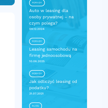
PORADY
Auto w leasing dla
osoby prywatnej – na
czym polega?
09.12.2024
PORADY
Leasing samochodu na
firmę jednoosobową
10.06.2025
PORADY
Jak odliczyć leasing od
podatku?
21.07.2021
BLOG