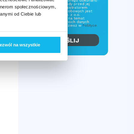
przetwarzania, którego dokonano
na podstawie zgody przed jej
artnerom społecznościowym,
cofnięciem Administratorem
Twoich danych osobowych jest
anymi od Ciebie lub
Nobo Partners Sp. z o.o.
Więcej informacji na temat
przetwarzania Twoich danych
osobowych znajdziesz w
Polityce
prywatności.
ezwól na wszystkie