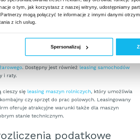
otę lub zawarcie kolejnej umowy na inny przedmiot.
ormacje o tym, jak korzystasz z naszej witryny, udostępniamy p
Partnerzy mogą połączyć te informacje z innymi danymi otrzym
sing i jaki jest jego
nia z ich usług.
Spersonalizuj
Z
o rodzaju środki transportu, maszyny i urządzenia. W
easing auta – szczególnie popularny leasing samochodu
ężarowego
. Dostępny jest również
leasing samochodów
 i raty.
 cieszy się
leasing maszyn rolniczych
, który umożliwia
 kombajny czy sprzęt do prac polowych. Leasingowany
irm oferuje atrakcyjne warunki także dla maszyn
brym stanie technicznym.
 rozliczenia podatkowe