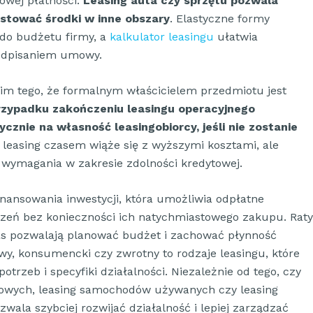
owej płatności.
Leasing auta czy sprzętu pozwala
stować środki w inne obszary
. Elastyczne formy
 do budżetu firmy, a
kalkulator leasingu
ułatwia
odpisaniem umowy.
im tego, że formalnym właścicielem przedmiotu jest
rzypadku zakończeniu leasingu operacyjnego
znie na własność leasingobiorcy, jeśli nie zostanie
leasing czasem wiąże się z wyższymi kosztami, ale
 wymagania w zakresie zdolności kredytowej.
nansowania inwestycji, która umożliwia odpłatne
zeń bez konieczności ich natychmiastowego zakupu. Raty
as pozwalają planować budżet i zachować płynność
owy, konsumencki czy zwrotny to rodzaje leasingu, które
rzeb i specyfiki działalności. Niezależnie od tego, czy
rowych, leasing samochodów używanych czy leasing
wala szybciej rozwijać działalność i lepiej zarządzać