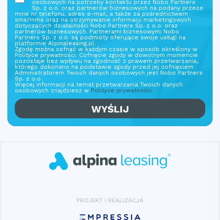
osobowych na potrzeby kontaktu przez Nobo Partners
Sp. z o.o. oraz partnerów biznesowych na podany przeze
mnie nr telefonu, adres e-mail, a także za pośrednictwem
sms/mms oraz na otrzymywanie informacji marketingowych
dotyczących działalności Nobo Partners Sp. z o.o. oraz
partnerów biznesowych. Partnerami biznesowymi Nobo
Partners Sp. z o.o. są podmioty oferujące swoje usługi na
platformie Alpinaleasing.pl.
Zgodę można cofnąć w każdym czasie w sposób określony w
Polityce prywatności. Cofnięcie zgody w dowolnym momencie
pozostaje bez wpływu na zgodność z prawem przetwarzania,
którego dokonano na podstawie zgody przed jej cofnięciem
Administratorem Twoich danych osobowych jest Nobo Partners
Sp. z o.o.
Więcej informacji na temat przetwarzania Twoich danych
osobowych znajdziesz w
Polityce prywatności.
PROJEKT I REALIZACJA