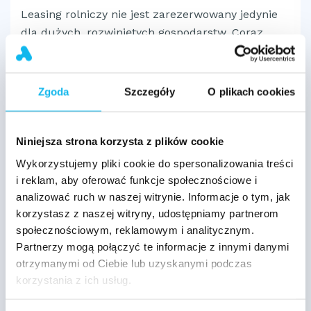
Leasing rolniczy nie jest zarezerwowany jedynie
dla dużych, rozwiniętych gospodarstw. Coraz
częściej korzystają z niego rolnicy ryczałtowi i
rolnicy indywidualni, którzy chcą poprawić
efektywność swojej pracy bez nadmiernego
Zgoda
Szczegóły
O plikach cookies
obciążania budżetu. W wielu przypadkach nie
jest wymagany wysoki wkład własny, a to otwiera
możliwość skorzystania z leasingu osobom
Niniejsza strona korzysta z plików cookie
dopiero rozpoczynającym działalność rolniczą.
Wykorzystujemy pliki cookie do spersonalizowania treści
Elastyczne warunki umowy pozwalają dopasować
i reklam, aby oferować funkcje społecznościowe i
rodzaj finansowania do charakteru pracy w
analizować ruch w naszej witrynie. Informacje o tym, jak
gospodarstwie rolnym oraz sezonowości
korzystasz z naszej witryny, udostępniamy partnerom
społecznościowym, reklamowym i analitycznym.
przychodów.
Partnerzy mogą połączyć te informacje z innymi danymi
otrzymanymi od Ciebie lub uzyskanymi podczas
Takie rozwiązanie daje szansę na szybkie
korzystania z ich usług.
unowocześnienie parku maszynowego czy
pozyskanie samochodu, a przy tym ułatwia