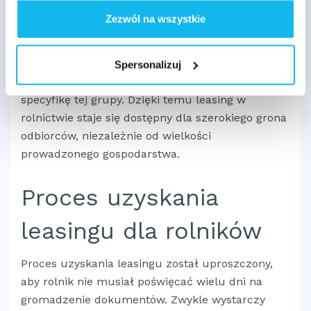
kontrolę kosztów i zarządzanie
Zezwól na wszystkie
zobowiązaniami podatkowymi
. Dla rolnika
ryczałtowego, który nie rozlicza podatku VAT w
pełnym zakresie, przygotowane są także
Spersonalizuj
specjalne formy finansowania, które uwzględniają
specyfikę tej grupy. Dzięki temu leasing w
rolnictwie staje się dostępny dla szerokiego grona
odbiorców, niezależnie od wielkości
prowadzonego gospodarstwa.
Proces uzyskania
leasingu dla rolników
Proces uzyskania leasingu został uproszczony,
aby rolnik nie musiał poświęcać wielu dni na
gromadzenie dokumentów. Zwykle wystarczy