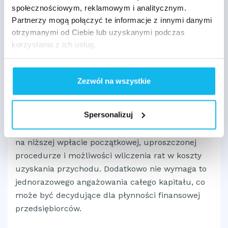
społecznościowym, reklamowym i analitycznym.
zdolności kredytowej, ale z wyższym
Partnerzy mogą połączyć te informacje z innymi danymi
poziomem formalności.
otrzymanymi od Ciebie lub uzyskanymi podczas
Zakup gotówkowy
– sensowny przy
korzystania z ich usług.
mniejszych kwotach, jednak wymaga
natychmiastowego obciążenia budżetu.
Zezwól na wszystkie
Wynajem długoterminowy
– rzadko
stosowany przy autach starszych niż 10 lat, ale
możliwy w niektórych niszowych ofertach.
Spersonalizuj
Leasing bywa najkorzystniejszy, gdy firmie zależy
na niższej wpłacie początkowej, uproszczonej
procedurze i możliwości wliczenia rat w koszty
uzyskania przychodu. Dodatkowo nie wymaga to
jednorazowego angażowania całego kapitału, co
może być decydujące dla płynności finansowej
przedsiębiorców.