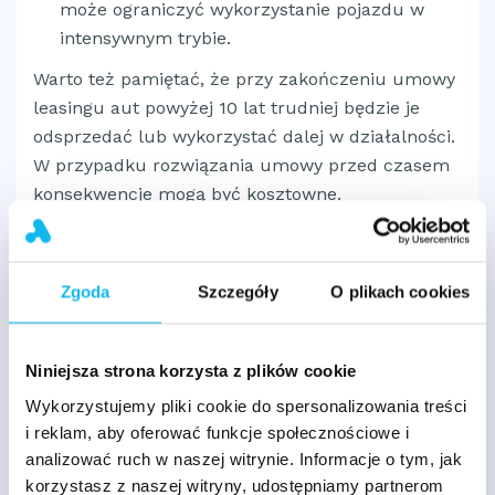
może ograniczyć wykorzystanie pojazdu w
intensywnym trybie.
Warto też pamiętać, że przy zakończeniu umowy
leasingu aut powyżej 10 lat trudniej będzie je
odsprzedać lub wykorzystać dalej w działalności.
W przypadku rozwiązania umowy przed czasem
konsekwencje mogą być kosztowne.
Alternatywne opcje
Zgoda
Szczegóły
O plikach cookies
finansowania
Leasing nie jest jedynym rozwiązaniem przy
Niniejsza strona korzysta z plików cookie
zakupie starszego auta. W 2025 roku opcji
Wykorzystujemy pliki cookie do spersonalizowania treści
finansowania jest więcej niż kiedykolwiek. Warto
i reklam, aby oferować funkcje społecznościowe i
rozważyć:
analizować ruch w naszej witrynie. Informacje o tym, jak
korzystasz z naszej witryny, udostępniamy partnerom
Kredyt firmowy
– możliwy przy dobrej