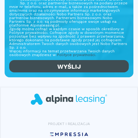
Sp. z o.o. oraz partnerów biznesowych na podany przeze
mnie nr telefonu, adres e-mail, a także za pośrednictwem
sms/mms oraz na otrzymywanie informacji marketingowych
dotyczących działalności Nobo Partners Sp. z o.o. oraz
partnerów biznesowych. Partnerami biznesowymi Nobo
Partners Sp. z o.o. są podmioty oferujące swoje usługi na
platformie Alpinaleasing.pl.
Zgodę można cofnąć w każdym czasie w sposób określony w
Polityce prywatności. Cofnięcie zgody w dowolnym momencie
pozostaje bez wpływu na zgodność z prawem przetwarzania,
którego dokonano na podstawie zgody przed jej cofnięciem
Administratorem Twoich danych osobowych jest Nobo Partners
Sp. z o.o.
Więcej informacji na temat przetwarzania Twoich danych
osobowych znajdziesz w
Polityce prywatności.
PROJEKT I REALIZACJA