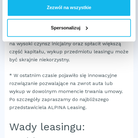
tego czasu) firma leasingowa jest
zobowiązana
Zezwól na wszystkie
do sprzedaży przedmiotu leasingu po wartości
rynkowej lub pozostałej do spłaty
, ale bez
zdyskontowanych odsetek zależnie od tego, która
Spersonalizuj
jest wyższa. Gdy leasingobiorca zdecydował się
na wysoki czynsz inicjalny oraz spłacił większą
część kapitału, wykup przedmiotu leasingu może
być skrajnie niekorzystny.
* W ostatnim czasie pojawiło się innowacyjne
rozwiązanie pozwalające na zwrot auta lub
wykup w dowolnym momencie trwania umowy.
Po szczegóły zapraszamy do najbliższego
przedstawiciela ALPINA Leasing.
Wady leasingu: