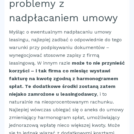
problemy z
nadpłacaniem umowy
Myśląc o ewentualnym nadpłacaniu umowy
leasingu, najlepiej zadbać o odpowiednie do tego
warunki przy podpisywaniu dokumentów –
wynegocjować stosowne zapisy z firmą
leasingową. W innym razie
może to nie przynieść
korzyści – i tak firma co miesiąc wystawi
fakturę na kwotę zgodną z harmonogramem
spłat. Te dodatkowe środki zostaną zatem
niejako zamrożone u leasingodawcy
, i to
naturalnie na nieoprocentowanym rachunku.
Najlepiej wówczas ubiegać się o aneks do umowy
zmieniający harmonogram spłat, umożliwiający
jednorazową wpłatę nieco większej kwoty. Może
się to jednak wiązać z dodatkowymi kosztami