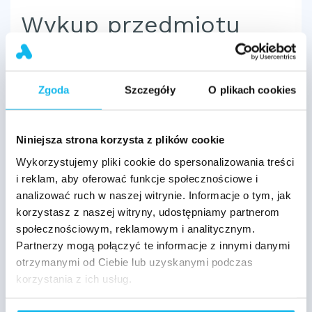
Wykup przedmiotu
leasingu przed
upływem 40% okresu
Zgoda
Szczegóły
O plikach cookies
amortyzacji
Niniejsza strona korzysta z plików cookie
Aby urząd skarbowy uznał umowę leasingu,
Wykorzystujemy pliki cookie do spersonalizowania treści
powinna
ona trwać co najmniej 40%
i reklam, aby oferować funkcje społecznościowe i
normatywnego czasu amortyzacji jej
analizować ruch w naszej witrynie. Informacje o tym, jak
przedmiotu*,
czyli przykładowo dla auta
korzystasz z naszej witryny, udostępniamy partnerom
społecznościowym, reklamowym i analitycznym.
osobowego są to dwa lata. W przeciwnym razie
Partnerzy mogą połączyć te informacje z innymi danymi
fiskus może w trakcie kontroli żądać usunięcia z
otrzymanymi od Ciebie lub uzyskanymi podczas
firmowych kosztów rat leasingu i uiszczenia
korzystania z ich usług.
zaległego podatku. Co więcej, w sytuacji
zamknięcia umowy leasingu (przed upływem